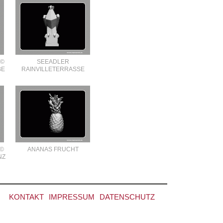
 ©
SEEADLER
UBE
RAINVILLETERRASSE
 ©
ANANAS FRUCHT
NZ
KONTAKT
IMPRESSUM
DATENSCHUTZ