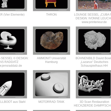
R (Vier Elemente)
THRON
LOUNGE SESSEL „CUBA I
DESIGN: IVONNE LEUC
www.printerieur.de
-SESSEL © DESIGN:
AMMONIT Universität
BÜHNENBILD David Bow
ENS RADDATZ
Hamburg
„Lazarus“ Deutsches
.jensraddatz.de
Schauspielhaus HH
LLBOOT aus Stahl
MOTORRAD-TANK
3D Scan Restauration
HECKZIERDE DAMPFSCH