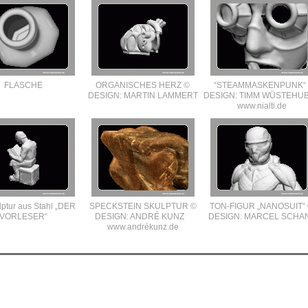
FLASCHE
ORGANISCHES HERZ ©
“STEAMMASKENPUNK“
DESIGN: MARTIN LAMMERT
DESIGN: TIMM WÜSTEH
www.nialti.de
ptur aus Stahl „DER
SPECKSTEIN SKULPTUR ©
TON-FIGUR „NANOSUIT“
VORLESER“
DESIGN: ANDRÉ KUNZ
DESIGN: MARCEL SCHA
www.andrékunz.de