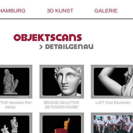
 HAMBURG
3D KUNST
GALERIE
TUR Hermann Perl
BRONZE-SKULPTUR
LUFT (Vier Elemente)
Altoba
„BETENDER KNABE“