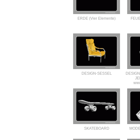
ERDE (Vier Elemente)
FEUE
DESIGN-SESSEL
DESIGN
J
www
SKATEBOARD
MODE