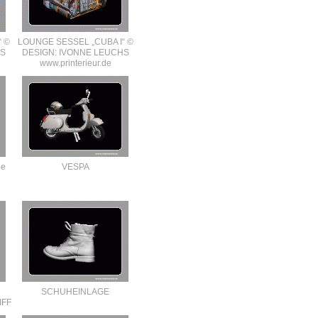
“ ©
LOUNGE SESSEL „CUBA I“ ©
HS
DESIGN: IVONNE LEUCHS
www.printerieur.de
ie
VESPA
SCHUHEINLAGE
IFF