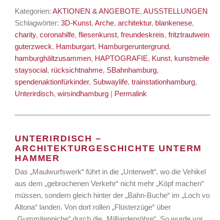
Kategorien:
AKTIONEN & ANGEBOTE
,
AUSSTELLUNGEN
|
Schlagwörter:
3D-Kunst
,
Arche
,
architektur
,
blankenese
,
charity
,
coronahilfe
,
fliesenkunst
,
freundeskreis
,
fritztrautwein
,
guterzweck
,
Hamburgart
,
Hamburgeruntergrund
,
hamburghältzusammen
,
HAPTOGRAFIE
,
Kunst
,
kunstmeile
staysocial
,
rücksichtnahme
,
SBahnhamburg
,
spendenaktionfürkinder
,
Subwaylife
,
trainstationhamburg
,
Unterirdisch
,
wirsindhamburg
|
Permalink
UNTERIRDISCH –
ARCHITEKTURGESCHICHTE UNTERM
HAMMER
Das „Maulwurfswerk“ führt in die „Unterwelt“, wo die Vehikel
aus dem „gebrochenen Verkehr“ nicht mehr „Köpf machen“
müssen, sondern gleich hinter der „Bahn-Buche“ im „Loch von
Altona“ landen. Von dort rollen „Flüsterzüge“ über
„Gummiteppiche“ durch die „Milliardenröhre“. So wurde vor …