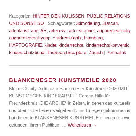
Kategorien:
HINTER DEN KULISSEN
,
PUBLIC RELATIONS
,
UND SONST SO
| Schlagwörter:
3dmodelling
,
3Dscan
,
affenfaust
,
app
,
AR
,
arteceva
,
artecscanner
,
augmentedreality
,
augmentedrealityapp
,
childrensrights
,
Hamburg
,
HAPTOGRAFIE
,
kinder
,
kinderrechte
,
kinderrechtskonvention
,
kinderschutzbund
,
TheSecretSculpture
,
Zbrush
|
Permalink
BLANKENESER KUNSTMEILE 2020
Kleine Charity-Aktion zur Blankeneser Kunstmeile 2020 MIT
KUNST GEGEN KINDERARMUT Corona-Hilfe für
Freundeskreis „DIE ARCHE“ In Zeiten, in denen das kulturelle
und öffentliche Leben weitgehend zum Erliegen gekommen ist,
hat die erste BLANKENESER KUNSTMEILE einen guten Weg
gefunden, ihrem Publikum …
Weiterlesen
→