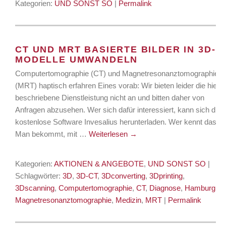
Kategorien:
UND SONST SO
|
Permalink
CT UND MRT BASIERTE BILDER IN 3D-
MODELLE UMWANDELN
Computertomographie (CT) und Magnetresonanztomographie
(MRT) haptisch erfahren Eines vorab: Wir bieten leider die hier
beschriebene Dienstleistung nicht an und bitten daher von
Anfragen abzusehen. Wer sich dafür interessiert, kann sich die
kostenlose Software Invesalius herunterladen. Wer kennt das?
Man bekommt, mit …
Weiterlesen
→
Kategorien:
AKTIONEN & ANGEBOTE
,
UND SONST SO
|
Schlagwörter:
3D
,
3D-CT
,
3Dconverting
,
3Dprinting
,
3Dscanning
,
Computertomographie
,
CT
,
Diagnose
,
Hamburg
,
Magnetresonanztomographie
,
Medizin
,
MRT
|
Permalink