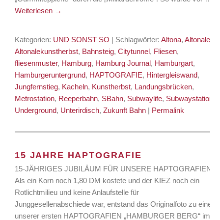
Weiterlesen
→
Kategorien:
UND SONST SO
| Schlagwörter:
Altona
,
Altonale
,
Altonalekunstherbst
,
Bahnsteig
,
Citytunnel
,
Fliesen
,
fliesenmuster
,
Hamburg
,
Hamburg Journal
,
Hamburgart
,
Hamburgeruntergrund
,
HAPTOGRAFIE
,
Hintergleiswand
,
Jungfernstieg
,
Kacheln
,
Kunstherbst
,
Landungsbrücken
,
Metrostation
,
Reeperbahn
,
SBahn
,
Subwaylife
,
Subwaystation
,
Underground
,
Unterirdisch
,
Zukunft Bahn
|
Permalink
15 JAHRE HAPTOGRAFIE
15-JÄHRIGES JUBILÄUM FÜR UNSERE HAPTOGRAFIEN
Als ein Korn noch 1,80 DM kostete und der KIEZ noch ein
Rotlichtmilieu und keine Anlaufstelle für
Junggesellenabschiede war, entstand das Originalfoto zu einer
unserer ersten HAPTOGRAFIEN „HAMBURGER BERG“ im