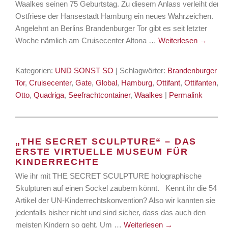
Waalkes seinen 75 Geburtstag. Zu diesem Anlass verleiht der
Ostfriese der Hansestadt Hamburg ein neues Wahrzeichen.
Angelehnt an Berlins Brandenburger Tor gibt es seit letzter
Woche nämlich am Cruisecenter Altona …
Weiterlesen
→
Kategorien:
UND SONST SO
| Schlagwörter:
Brandenburger
Tor
,
Cruisecenter
,
Gate
,
Global
,
Hamburg
,
Ottifant
,
Ottifanten
,
Otto
,
Quadriga
,
Seefrachtcontainer
,
Waalkes
|
Permalink
„THE SECRET SCULPTURE“ – DAS
ERSTE VIRTUELLE MUSEUM FÜR
KINDERRECHTE
Wie ihr mit THE SECRET SCULPTURE holographische
Skulpturen auf einen Sockel zaubern könnt. Kennt ihr die 54
Artikel der UN-Kinderrechtskonvention? Also wir kannten sie
jedenfalls bisher nicht und sind sicher, dass das auch den
meisten Kindern so geht. Um …
Weiterlesen
→