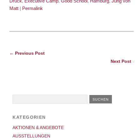
Druck
,
Executive Camp
,
Good School
,
Hamburg
,
Jung von
Matt
|
Permalink
← Previous Post
Next Post →
KATEGORIEN
AKTIONEN & ANGEBOTE
AUSSTELLUNGEN