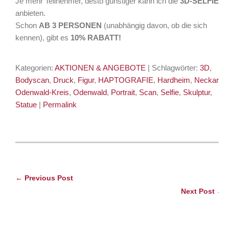
Je mehr Teilnehmer, desto günstiger kann ich die
3D-SELFIES
anbieten.
Schon
AB 3 PERSONEN
(unabhängig davon, ob die sich
kennen), gibt es
10% RABATT!
Kategorien:
AKTIONEN & ANGEBOTE
| Schlagwörter:
3D
,
Bodyscan
,
Druck
,
Figur
,
HAPTOGRAFIE
,
Hardheim
,
Neckar-
Odenwald-Kreis
,
Odenwald
,
Portrait
,
Scan
,
Selfie
,
Skulptur
,
Statue
|
Permalink
← Previous Post
Next Post →