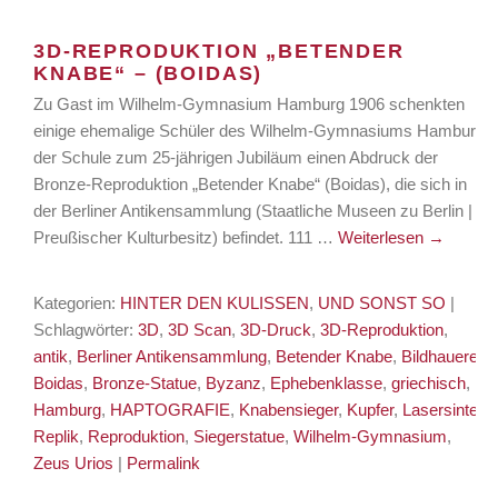
3D-REPRODUKTION „BETENDER
KNABE“ – (BOIDAS)
Zu Gast im Wilhelm-Gymnasium Hamburg 1906 schenkten
einige ehemalige Schüler des Wilhelm-Gymnasiums Hamburg
der Schule zum 25-jährigen Jubiläum einen Abdruck der
Bronze-Reproduktion „Betender Knabe“ (Boidas), die sich in
der Berliner Antikensammlung (Staatliche Museen zu Berlin |
Preußischer Kulturbesitz) befindet. 111 …
Weiterlesen
→
Kategorien:
HINTER DEN KULISSEN
,
UND SONST SO
|
Schlagwörter:
3D
,
3D Scan
,
3D-Druck
,
3D-Reproduktion
,
antik
,
Berliner Antikensammlung
,
Betender Knabe
,
Bildhauerei
,
Boidas
,
Bronze-Statue
,
Byzanz
,
Ephebenklasse
,
griechisch
,
Hamburg
,
HAPTOGRAFIE
,
Knabensieger
,
Kupfer
,
Lasersinter
,
Replik
,
Reproduktion
,
Siegerstatue
,
Wilhelm-Gymnasium
,
Zeus Urios
|
Permalink