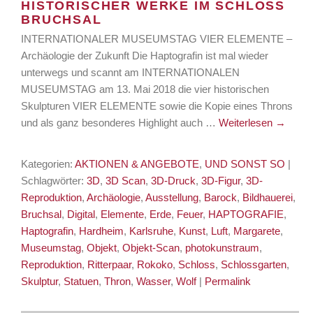
HISTORISCHER WERKE IM SCHLOSS
BRUCHSAL
INTERNATIONALER MUSEUMSTAG VIER ELEMENTE –
Archäologie der Zukunft Die Haptografin ist mal wieder
unterwegs und scannt am INTERNATIONALEN
MUSEUMSTAG am 13. Mai 2018 die vier historischen
Skulpturen VIER ELEMENTE sowie die Kopie eines Throns
und als ganz besonderes Highlight auch …
Weiterlesen
→
Kategorien:
AKTIONEN & ANGEBOTE
,
UND SONST SO
|
Schlagwörter:
3D
,
3D Scan
,
3D-Druck
,
3D-Figur
,
3D-
Reproduktion
,
Archäologie
,
Ausstellung
,
Barock
,
Bildhauerei
,
Bruchsal
,
Digital
,
Elemente
,
Erde
,
Feuer
,
HAPTOGRAFIE
,
Haptografin
,
Hardheim
,
Karlsruhe
,
Kunst
,
Luft
,
Margarete
,
Museumstag
,
Objekt
,
Objekt-Scan
,
photokunstraum
,
Reproduktion
,
Ritterpaar
,
Rokoko
,
Schloss
,
Schlossgarten
,
Skulptur
,
Statuen
,
Thron
,
Wasser
,
Wolf
|
Permalink