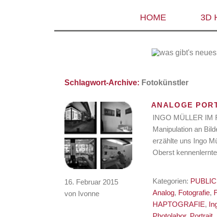
HOME
3D
Schlagwort-Archive:
Fotokünstler
ANALOGE PORT
INGO MÜLLER IM RA
Manipulation an Bil
erzählte uns Ingo Mü
Oberst kennenlernte
Kategorien:
PUBLIC
16. Februar 2015
Analog
,
Fotografie
,
von Ivonne
HAPTOGRAFIE
,
In
Photolabor
,
Portrait
,