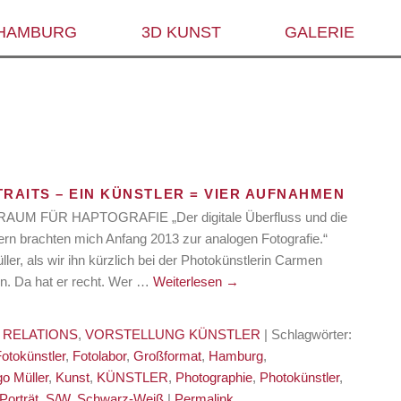
 HAMBURG
3D KUNST
GALERIE
RAITS – EIN KÜNSTLER = VIER AUFNAHMEN
UM FÜR HAPTOGRAFIE „Der digitale Überfluss und die
dern brachten mich Anfang 2013 zur analogen Fotografie.“
ller, als wir ihn kürzlich bei der Photokünstlerin Carmen
n. Da hat er recht. Wer …
Weiterlesen
→
 RELATIONS
,
VORSTELLUNG KÜNSTLER
| Schlagwörter:
Fotokünstler
,
Fotolabor
,
Großformat
,
Hamburg
,
go Müller
,
Kunst
,
KÜNSTLER
,
Photographie
,
Photokünstler
,
Porträt
,
S/W
,
Schwarz-Weiß
|
Permalink