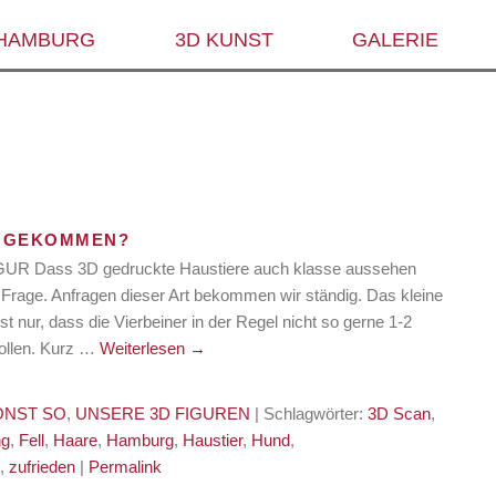
 HAMBURG
3D KUNST
GALERIE
D GEKOMMEN?
R Dass 3D gedruckte Haustiere auch klasse aussehen
 Frage. Anfragen dieser Art bekommen wir ständig. Das kleine
t nur, dass die Vierbeiner in der Regel nicht so gerne 1-2
wollen. Kurz …
Weiterlesen
→
ONST SO
,
UNSERE 3D FIGUREN
| Schlagwörter:
3D Scan
,
ng
,
Fell
,
Haare
,
Hamburg
,
Haustier
,
Hund
,
t
,
zufrieden
|
Permalink