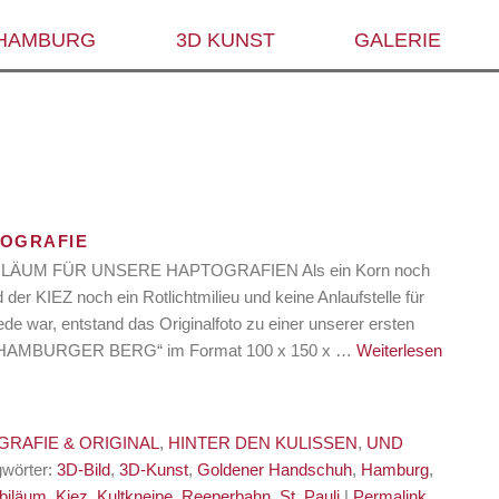
 HAMBURG
3D KUNST
GALERIE
TOGRAFIE
ILÄUM FÜR UNSERE HAPTOGRAFIEN Als ein Korn noch
der KIEZ noch ein Rotlichtmilieu und keine Anlaufstelle für
de war, entstand das Originalfoto zu einer unserer ersten
AMBURGER BERG“ im Format 100 x 150 x …
Weiterlesen
RAFIE & ORIGINAL
,
HINTER DEN KULISSEN
,
UND
gwörter:
3D-Bild
,
3D-Kunst
,
Goldener Handschuh
,
Hamburg
,
biläum
,
Kiez
,
Kultkneipe
,
Reeperbahn
,
St. Pauli
|
Permalink