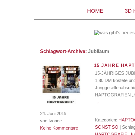
HOME
3D
Schlagwort-Archive:
Jubiläum
15 JAHRE HAP
15-JÄHRIGES JUB
1,80 DM kostete und 
Junggesellenabschie
HAPTOGRAFIEN „H
→
24. Juni 2019
Kategorien:
HAPTOG
von Ivonne
SONST SO
| Schla
Keine Kommentare
HAPTOGRAFIE
,
Ju