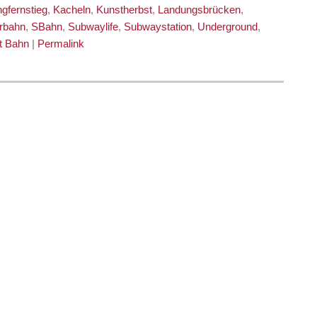
gfernstieg
,
Kacheln
,
Kunstherbst
,
Landungsbrücken
,
rbahn
,
SBahn
,
Subwaylife
,
Subwaystation
,
Underground
,
t Bahn
|
Permalink