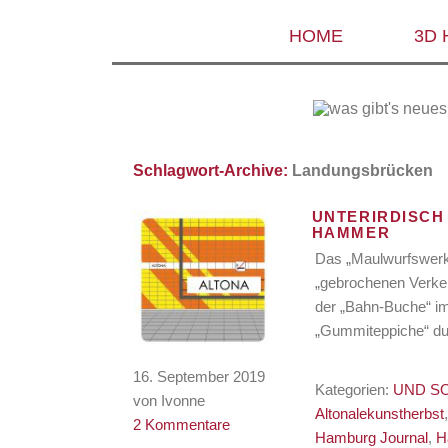
HOME
3D
Schlagwort-Archive:
Landungsbrücken
UNTERIRDISCH
HAMMER
Das „Maulwurfswerk“ 
„gebrochenen Verkeh
der „Bahn-Buche“ im 
„Gummiteppiche“ dur
16. September 2019
Kategorien:
UND S
von Ivonne
Altonalekunstherbst
2 Kommentare
Hamburg Journal
,
H