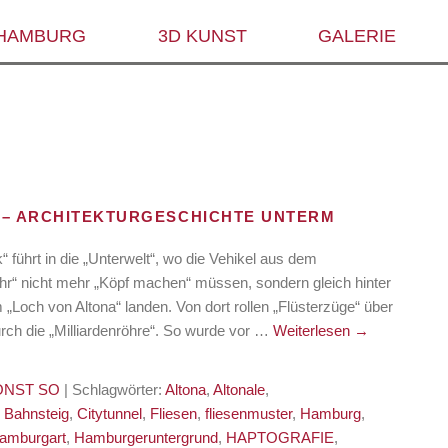
 HAMBURG
3D KUNST
GALERIE
 – ARCHITEKTURGESCHICHTE UNTERM
führt in die „Unterwelt“, wo die Vehikel aus dem
r“ nicht mehr „Köpf machen“ müssen, sondern gleich hinter
„Loch von Altona“ landen. Von dort rollen „Flüsterzüge“ über
ch die „Milliardenröhre“. So wurde vor …
Weiterlesen
→
ONST SO
| Schlagwörter:
Altona
,
Altonale
,
,
Bahnsteig
,
Citytunnel
,
Fliesen
,
fliesenmuster
,
Hamburg
,
amburgart
,
Hamburgeruntergrund
,
HAPTOGRAFIE
,