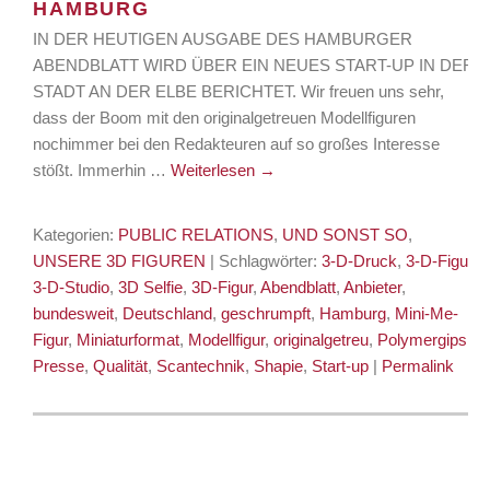
HAMBURG
IN DER HEUTIGEN AUSGABE DES HAMBURGER
ABENDBLATT WIRD ÜBER EIN NEUES START-UP IN DER
STADT AN DER ELBE BERICHTET. Wir freuen uns sehr,
dass der Boom mit den originalgetreuen Modellfiguren
nochimmer bei den Redakteuren auf so großes Interesse
stößt. Immerhin …
Weiterlesen
→
Kategorien:
PUBLIC RELATIONS
,
UND SONST SO
,
UNSERE 3D FIGUREN
| Schlagwörter:
3-D-Druck
,
3-D-Figur
,
3-D-Studio
,
3D Selfie
,
3D-Figur
,
Abendblatt
,
Anbieter
,
bundesweit
,
Deutschland
,
geschrumpft
,
Hamburg
,
Mini-Me-
Figur
,
Miniaturformat
,
Modellfigur
,
originalgetreu
,
Polymergips
,
Presse
,
Qualität
,
Scantechnik
,
Shapie
,
Start-up
|
Permalink