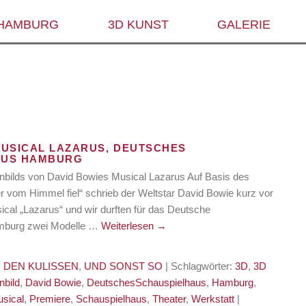
 HAMBURG
3D KUNST
GALERIE
MUSICAL LAZARUS, DEUTSCHES
AUS HAMBURG
bilds von David Bowies Musical Lazarus Auf Basis des
r vom Himmel fiel“ schrieb der Weltstar David Bowie kurz vor
cal „Lazarus“ und wir durften für das Deutsche
mburg zwei Modelle …
Weiterlesen
→
 DEN KULISSEN
,
UND SONST SO
| Schlagwörter:
3D
,
3D
nbild
,
David Bowie
,
DeutschesSchauspielhaus
,
Hamburg
,
sical
,
Premiere
,
Schauspielhaus
,
Theater
,
Werkstatt
|