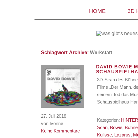
HOME
3D
Schlagwort-Archive:
Werkstatt
DAVID BOWIE 
SCHAUSPIELH
3D-Scan des Bühnen
Films „Der Mann, de
seinem Tod das Musi
Schauspielhaus Ha
27. Juli 2018
Kategorien:
HINTER
von Ivonne
Scan
,
Bowie
,
Bühne
Keine Kommentare
Kulisse
,
Lazarus
,
Mu