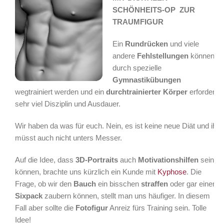
SCHÖNHEITS-OP ZUR
TRAUMFIGUR
Ein
Rundrücken
und viele
andere
Fehlstellungen
können
durch spezielle
Gymnastikübungen
wegtrainiert werden und ein
durchtrainierter Körper
erfordert
sehr viel Disziplin und Ausdauer.
Wir haben da was für euch. Nein, es ist keine neue Diät und ihr
müsst auch nicht unters Messer.
Auf die Idee, dass
3D-Portraits
auch
Motivationshilfen
sein
können, brachte uns kürzlich ein Kunde mit
Kyphose
. Die
Frage, ob wir den
Bauch
ein bisschen
straffen
oder gar einen
Sixpack
zaubern können, stellt man uns häufiger. In diesem
Fall aber sollte die
Fotofigur
Anreiz fürs Training sein. Tolle
Idee!