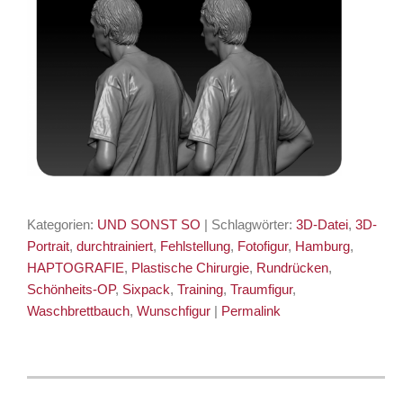
Kategorien:
UND SONST SO
| Schlagwörter:
3D-Datei
,
3D-
Portrait
,
durchtrainiert
,
Fehlstellung
,
Fotofigur
,
Hamburg
,
HAPTOGRAFIE
,
Plastische Chirurgie
,
Rundrücken
,
Schönheits-OP
,
Sixpack
,
Training
,
Traumfigur
,
Waschbrettbauch
,
Wunschfigur
|
Permalink