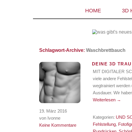
HOME
3D
Schlagwort-Archive:
Waschbrettbauch
DEINE 3D TRA
MIT DIGITALER S
viele andere Fehlst
wegtrainiert werden u
Ausdauer. Wir haben
Weiterlesen
→
19. März 2016
Kategorien:
UND S
von Ivonne
Fehlstellung
,
Fotofig
Keine Kommentare
Rundrücken
,
Schön