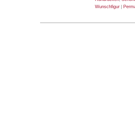
Wunschfigur
|
Perma