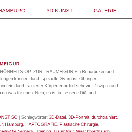
 HAMBURG
3D KUNST
GALERIE
UMFIGUR
CHÖNHEITS-OP ZUR TRAUMFIGUR Ein Rundrücken und
ellungen können durch spezielle Gymnastikübungen
nd ein durchtrainierter Körper erfordert sehr viel Disziplin und
 da was für euch. Nein, es ist keine neue Diät und …
ONST SO
| Schlagwörter:
3D-Datei
,
3D-Portrait
,
durchtrainiert
,
ur
,
Hamburg
,
HAPTOGRAFIE
,
Plastische Chirurgie
,
heits-OP
,
Sixpack
,
Training
,
Traumfigur
,
Waschbrettbauch
,