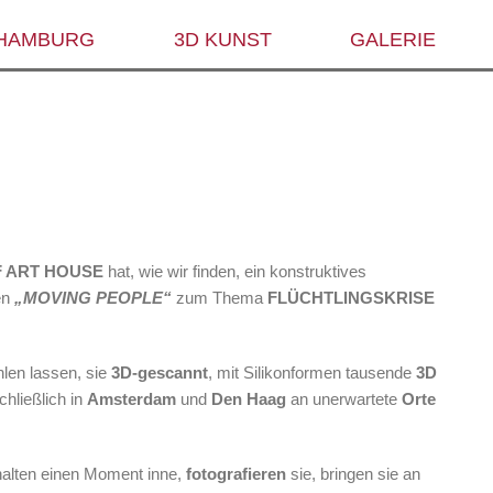
 HAMBURG
3D KUNST
GALERIE
 ART HOUSE
hat, wie wir finden, ein konstruktives
en
„MOVING PEOPLE“
zum Thema
FLÜCHTLINGSKRISE
len lassen, sie
3D-gescannt
, mit Silikonformen tausende
3D
hließlich in
Amsterdam
und
Den Haag
an unerwartete
Orte
 halten einen Moment inne,
fotografieren
sie, bringen sie an