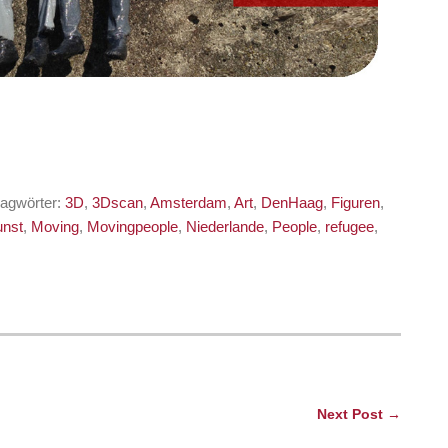
lagwörter:
3D
,
3Dscan
,
Amsterdam
,
Art
,
DenHaag
,
Figuren
,
unst
,
Moving
,
Movingpeople
,
Niederlande
,
People
,
refugee
,
Next Post →