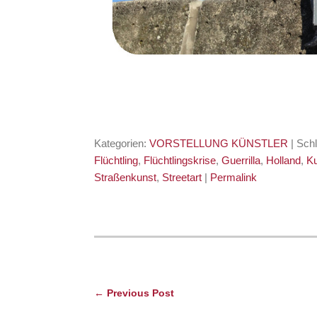
Kategorien:
VORSTELLUNG KÜNSTLER
| Sch
Flüchtling
,
Flüchtlingskrise
,
Guerrilla
,
Holland
,
K
Straßenkunst
,
Streetart
|
Permalink
← Previous Post