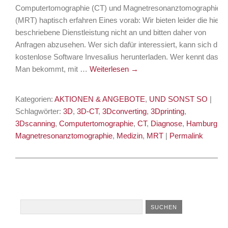
Computertomographie (CT) und Magnetresonanztomographie
(MRT) haptisch erfahren Eines vorab: Wir bieten leider die hier
beschriebene Dienstleistung nicht an und bitten daher von
Anfragen abzusehen. Wer sich dafür interessiert, kann sich die
kostenlose Software Invesalius herunterladen. Wer kennt das?
Man bekommt, mit …
Weiterlesen
→
Kategorien:
AKTIONEN & ANGEBOTE
,
UND SONST SO
|
Schlagwörter:
3D
,
3D-CT
,
3Dconverting
,
3Dprinting
,
3Dscanning
,
Computertomographie
,
CT
,
Diagnose
,
Hamburg
,
Magnetresonanztomographie
,
Medizin
,
MRT
|
Permalink