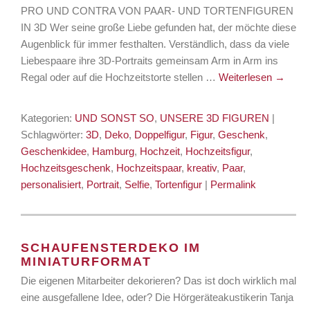
PRO UND CONTRA VON PAAR- UND TORTENFIGUREN
IN 3D Wer seine große Liebe gefunden hat, der möchte diesen
Augenblick für immer festhalten. Verständlich, dass da viele
Liebespaare ihre 3D-Portraits gemeinsam Arm in Arm ins
Regal oder auf die Hochzeitstorte stellen …
Weiterlesen
→
Kategorien:
UND SONST SO
,
UNSERE 3D FIGUREN
|
Schlagwörter:
3D
,
Deko
,
Doppelfigur
,
Figur
,
Geschenk
,
Geschenkidee
,
Hamburg
,
Hochzeit
,
Hochzeitsfigur
,
Hochzeitsgeschenk
,
Hochzeitspaar
,
kreativ
,
Paar
,
personalisiert
,
Portrait
,
Selfie
,
Tortenfigur
|
Permalink
SCHAUFENSTERDEKO IM
MINIATURFORMAT
Die eigenen Mitarbeiter dekorieren? Das ist doch wirklich mal
eine ausgefallene Idee, oder? Die Hörgeräteakustikerin Tanja