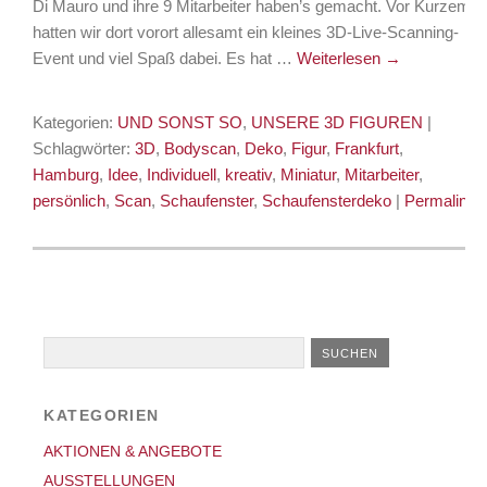
Di Mauro und ihre 9 Mitarbeiter haben’s gemacht. Vor Kurzem
hatten wir dort vorort allesamt ein kleines 3D-Live-Scanning-
Event und viel Spaß dabei. Es hat …
Weiterlesen
→
Kategorien:
UND SONST SO
,
UNSERE 3D FIGUREN
|
Schlagwörter:
3D
,
Bodyscan
,
Deko
,
Figur
,
Frankfurt
,
Hamburg
,
Idee
,
Individuell
,
kreativ
,
Miniatur
,
Mitarbeiter
,
persönlich
,
‪Scan‬
,
Schaufenster
,
Schaufensterdeko
|
Permalink
KATEGORIEN
AKTIONEN & ANGEBOTE
AUSSTELLUNGEN