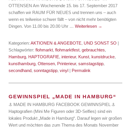
OTTENSEN Am Wochenende 15. bis 17. September 2017
schaffen wir RAUM FÜR NEUES und trennen uns – auch
wenn es teilweise schwer fällt – von nicht mehr benötigten
Dingen. Von 11.00 bis 20.00 Uhr …
Weiterlesen
→
Kategorien:
AKTIONEN & ANGEBOTE
,
UND SONST SO
|
Schlagwörter:
flohmarkt
,
flohmarktfest
,
gebrauchtes
,
Hamburg
,
HAPTOGRAFIE
,
interieur
,
Kunst
,
kunstdrucke
,
kunsthamburg
,
Ottensen
,
Printerieur
,
samstagstipp
,
secondhand
,
sonntagstipp
,
vinyl
|
Permalink
GEWINNSPIEL „MADE IN HAMBURG“
⚓ MADE IN HAMBURG FACEBOOK GEWINNSPIEL ⚓
Haptografien (Mini Me Figuren oder 3D-Selfies) sind ein
lokales Produkt „Made in Hamburg“. Darauf legen wir großen
Wert und möchten das zum Thema des Monats November