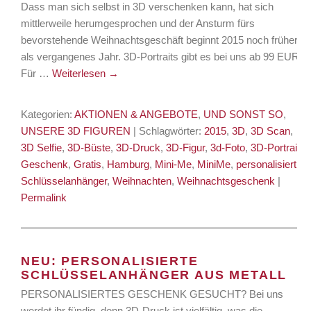
Dass man sich selbst in 3D verschenken kann, hat sich
mittlerweile herumgesprochen und der Ansturm fürs
bevorstehende Weihnachtsgeschäft beginnt 2015 noch früher
als vergangenes Jahr. 3D-Portraits gibt es bei uns ab 99 EUR.
Für …
Weiterlesen
→
Kategorien:
AKTIONEN & ANGEBOTE
,
UND SONST SO
,
UNSERE 3D FIGUREN
| Schlagwörter:
2015
,
3D
,
3D Scan
,
3D Selfie
,
3D-Büste
,
3D-Druck
,
3D-Figur
,
3d-Foto
,
3D-Portrait
,
Geschenk
,
Gratis
,
Hamburg
,
Mini-Me
,
MiniMe
,
personalisiert
,
Schlüsselanhänger
,
Weihnachten
,
Weihnachtsgeschenk
|
Permalink
NEU: PERSONALISIERTE
SCHLÜSSELANHÄNGER AUS METALL
PERSONALISIERTES GESCHENK GESUCHT? Bei uns
werdet ihr fündig, denn 3D-Druck ist vielfältig, was die