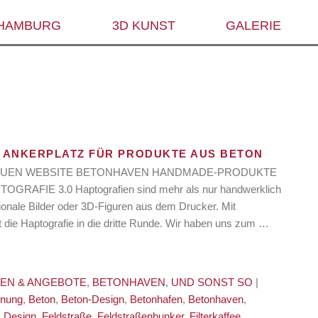
 HAMBURG
3D KUNST
GALERIE
 ANKERPLATZ FÜR PRODUKTE AUS BETON
ur NEUEN WEBSITE BETONHAVEN HANDMADE-PRODUKTE
GRAFIE 3.0 Haptografien sind mehr als nur handwerklich
sionale Bilder oder 3D-Figuren aus dem Drucker. Mit
e Haptografie in die dritte Runde. Wir haben uns zum …
NEN & ANGEBOTE
,
BETONHAVEN
,
UND SONST SO
|
ünung
,
Beton
,
Beton-Design
,
Betonhafen
,
Betonhaven
,
,
Design
,
Feldstraße
,
Feldstraßenbunker
,
Filterkaffee
,