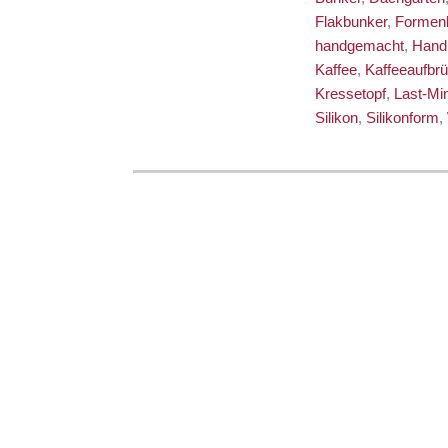
Flakbunker
,
Formen
handgemacht
,
Han
Kaffee
,
Kaffeeaufbrü
Kressetopf
,
Last-Mi
Silikon
,
Silikonform
,