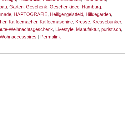
bau
,
Garten
,
Geschenk
,
Geschenkidee
,
Hamburg
,
dmade
,
HAPTOGRAFIE
,
Heiligengeistfeld
,
Hilldegarden
,
her
,
Kaffeemacher
,
Kaffeemaschine
,
Kresse
,
Kressebunker
,
nute-Weihnachtsgeschenk
,
Livestyle
,
Manufaktur
,
puristisch
,
Wohnaccessoires
|
Permalink