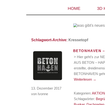
HOME
3D
Schlagwort-Archive:
Kressetopf
BETONHAVEN –
> Hier geht’s z
AUS BETON – HAPTO
erstellte, dreidimen
BETONHAVEN geht di
Weiterlesen
→
13. Dezember 2017
Kategorien:
AKTIO
von Ivonne
Schlagwörter:
Begr
Bunker
,
Dachgarten