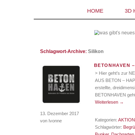
HOME
3D
Schlagwort-Archive:
Silikon
BETONHAVEN –
> Hier geht’s z
AUS BETON – HAPTO
erstellte, dreidimen
BETONHAVEN geht di
Weiterlesen
→
13. Dezember 2017
Kategorien:
AKTIO
von Ivonne
Schlagwörter:
Begr
Bunker
,
Dachgarten