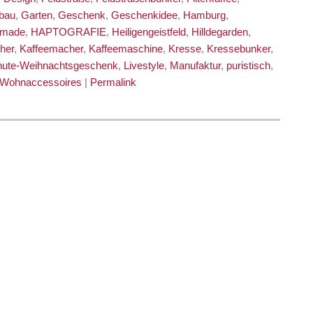
bau
,
Garten
,
Geschenk
,
Geschenkidee
,
Hamburg
,
dmade
,
HAPTOGRAFIE
,
Heiligengeistfeld
,
Hilldegarden
,
her
,
Kaffeemacher
,
Kaffeemaschine
,
Kresse
,
Kressebunker
,
nute-Weihnachtsgeschenk
,
Livestyle
,
Manufaktur
,
puristisch
,
Wohnaccessoires
|
Permalink