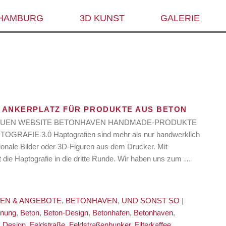
 HAMBURG
3D KUNST
GALERIE
 ANKERPLATZ FÜR PRODUKTE AUS BETON
ur NEUEN WEBSITE BETONHAVEN HANDMADE-PRODUKTE
GRAFIE 3.0 Haptografien sind mehr als nur handwerklich
sionale Bilder oder 3D-Figuren aus dem Drucker. Mit
e Haptografie in die dritte Runde. Wir haben uns zum …
NEN & ANGEBOTE
,
BETONHAVEN
,
UND SONST SO
|
ünung
,
Beton
,
Beton-Design
,
Betonhafen
,
Betonhaven
,
,
Design
,
Feldstraße
,
Feldstraßenbunker
,
Filterkaffee
,