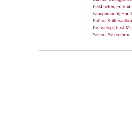
Flakbunker
,
Formen
handgemacht
,
Han
Kaffee
,
Kaffeeaufbrü
Kressetopf
,
Last-Mi
Silikon
,
Silikonform
,