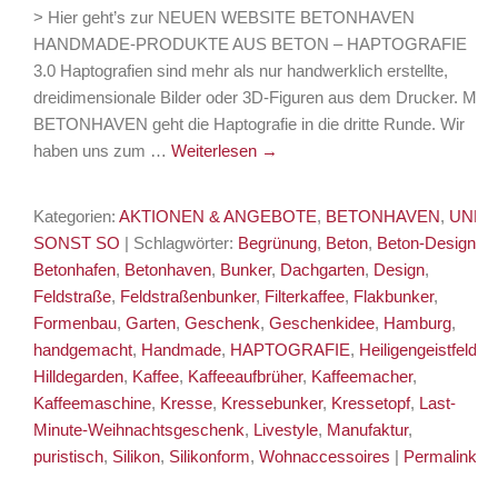
> Hier geht’s zur NEUEN WEBSITE BETONHAVEN
HANDMADE-PRODUKTE AUS BETON – HAPTOGRAFIE
3.0 Haptografien sind mehr als nur handwerklich erstellte,
dreidimensionale Bilder oder 3D-Figuren aus dem Drucker. Mit
BETONHAVEN geht die Haptografie in die dritte Runde. Wir
haben uns zum …
Weiterlesen
→
Kategorien:
AKTIONEN & ANGEBOTE
,
BETONHAVEN
,
UND
SONST SO
| Schlagwörter:
Begrünung
,
Beton
,
Beton-Design
,
Betonhafen
,
Betonhaven
,
Bunker
,
Dachgarten
,
Design
,
Feldstraße
,
Feldstraßenbunker
,
Filterkaffee
,
Flakbunker
,
Formenbau
,
Garten
,
Geschenk
,
Geschenkidee
,
Hamburg
,
handgemacht
,
Handmade
,
HAPTOGRAFIE
,
Heiligengeistfeld
,
Hilldegarden
,
Kaffee
,
Kaffeeaufbrüher
,
Kaffeemacher
,
Kaffeemaschine
,
Kresse
,
Kressebunker
,
Kressetopf
,
Last-
Minute-Weihnachtsgeschenk
,
Livestyle
,
Manufaktur
,
puristisch
,
Silikon
,
Silikonform
,
Wohnaccessoires
|
Permalink