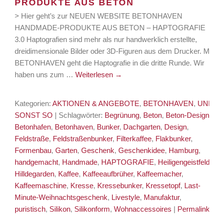
PRODUKTE AUS BETON
> Hier geht’s zur NEUEN WEBSITE BETONHAVEN
HANDMADE-PRODUKTE AUS BETON – HAPTOGRAFIE
3.0 Haptografien sind mehr als nur handwerklich erstellte,
dreidimensionale Bilder oder 3D-Figuren aus dem Drucker. Mit
BETONHAVEN geht die Haptografie in die dritte Runde. Wir
haben uns zum …
Weiterlesen
→
Kategorien:
AKTIONEN & ANGEBOTE
,
BETONHAVEN
,
UND
SONST SO
| Schlagwörter:
Begrünung
,
Beton
,
Beton-Design
,
Betonhafen
,
Betonhaven
,
Bunker
,
Dachgarten
,
Design
,
Feldstraße
,
Feldstraßenbunker
,
Filterkaffee
,
Flakbunker
,
Formenbau
,
Garten
,
Geschenk
,
Geschenkidee
,
Hamburg
,
handgemacht
,
Handmade
,
HAPTOGRAFIE
,
Heiligengeistfeld
,
Hilldegarden
,
Kaffee
,
Kaffeeaufbrüher
,
Kaffeemacher
,
Kaffeemaschine
,
Kresse
,
Kressebunker
,
Kressetopf
,
Last-
Minute-Weihnachtsgeschenk
,
Livestyle
,
Manufaktur
,
puristisch
,
Silikon
,
Silikonform
,
Wohnaccessoires
|
Permalink