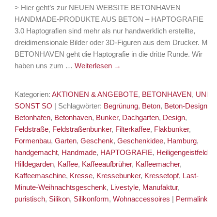
> Hier geht’s zur NEUEN WEBSITE BETONHAVEN
HANDMADE-PRODUKTE AUS BETON – HAPTOGRAFIE
3.0 Haptografien sind mehr als nur handwerklich erstellte,
dreidimensionale Bilder oder 3D-Figuren aus dem Drucker. Mit
BETONHAVEN geht die Haptografie in die dritte Runde. Wir
haben uns zum …
Weiterlesen
→
Kategorien:
AKTIONEN & ANGEBOTE
,
BETONHAVEN
,
UND
SONST SO
| Schlagwörter:
Begrünung
,
Beton
,
Beton-Design
,
Betonhafen
,
Betonhaven
,
Bunker
,
Dachgarten
,
Design
,
Feldstraße
,
Feldstraßenbunker
,
Filterkaffee
,
Flakbunker
,
Formenbau
,
Garten
,
Geschenk
,
Geschenkidee
,
Hamburg
,
handgemacht
,
Handmade
,
HAPTOGRAFIE
,
Heiligengeistfeld
,
Hilldegarden
,
Kaffee
,
Kaffeeaufbrüher
,
Kaffeemacher
,
Kaffeemaschine
,
Kresse
,
Kressebunker
,
Kressetopf
,
Last-
Minute-Weihnachtsgeschenk
,
Livestyle
,
Manufaktur
,
puristisch
,
Silikon
,
Silikonform
,
Wohnaccessoires
|
Permalink